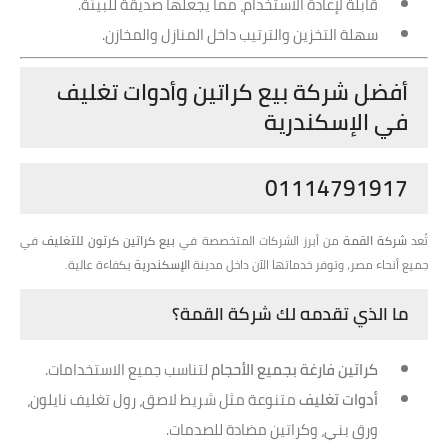
قابلة لإعادة الاستخدام، مما يجعلها صديقة للبيئة.
سهلة التخزين والترتيب داخل المنازل والمخازن.
أفضل شركة بيع كراتين وأدوات تغليف
في الإسكندرية
01114791917
تُعد
شركة القمة
من أبرز الشركات المتخصصة في
بيع كراتين كرتون للتغليف
في
جميع أنحاء مصر، وتوفر خدماتها الآن داخل مدينة
الإسكندرية
بكفاءة عالية.
ما الذي تقدمه لك شركة القمة؟
كراتين فارغة بجميع الأحجام
لتناسب جميع الاستخدامات.
أدوات تغليف
متنوعة مثل شريط لاصق، رول تغليف نايلون،
ورق بني، وكراتين مضادة للصدمات.