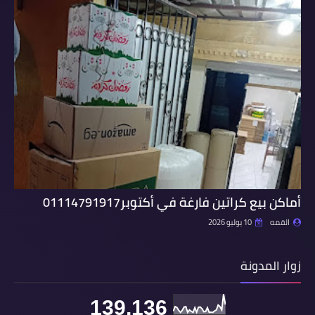
أماكن بيع كراتين فارغة في أكتوبر01114791917
القمه
10 يوليو 2026
زوار المدونة
139,136