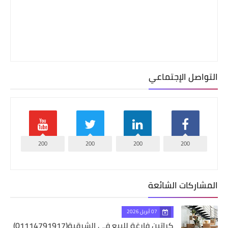
التواصل الإجتماعي
200
200
200
200
المشاركات الشائعة
07 أبريل 2026
كراتين فارغة للبيع في الشرقية(01114791917)