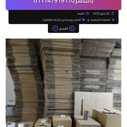
بالقاهرة01114791917
30 مايو 2025
القمه
الصفحة الرئيسية
أماكن بيع كراتين فارغة بالقاهرة
الحجم