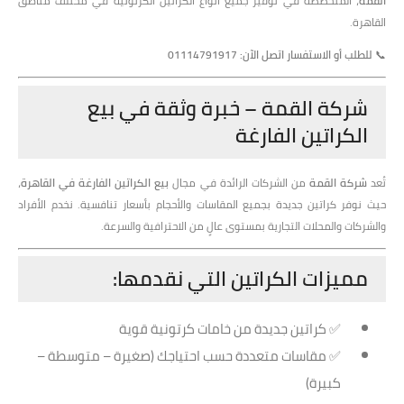
القمة
، المتخصصة في توفير جميع أنواع الكراتين الكرتونية في مختلف مناطق
القاهرة.
📞
للطلب أو الاستفسار اتصل الآن: 01114791917
شركة القمة – خبرة وثقة في بيع
الكراتين الفارغة
تُعد
شركة القمة
من الشركات الرائدة في مجال
بيع الكراتين الفارغة في القاهرة
،
حيث نوفر كراتين جديدة بجميع المقاسات والأحجام بأسعار تنافسية. نخدم الأفراد
والشركات والمحلات التجارية بمستوى عالٍ من الاحترافية والسرعة.
مميزات الكراتين التي نقدمها:
✅ كراتين جديدة من خامات كرتونية قوية
✅ مقاسات متعددة حسب احتياجك (صغيرة – متوسطة –
كبيرة)