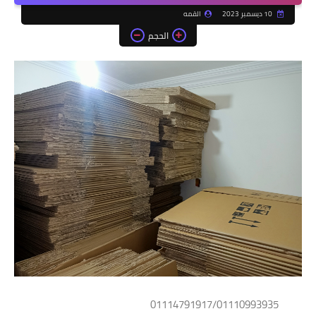
10 ديسمبر 2023
القمه
الحجم
01114791917/01110993935